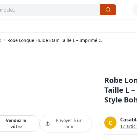
s
Robe Longue Fluide Etam Taille L – Imprimé Coloré Style Bohème Chic
/
Robe Lon
13
Taille L 
Style Bo
Casabl
Vendez le
Envoyer à un
C
17
artic
vôtre
ami