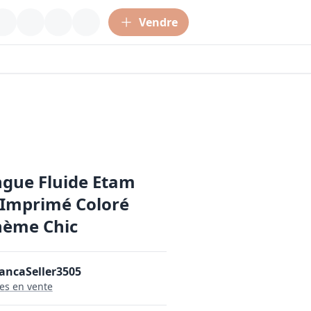
Vendre
gue Fluide Etam
– Imprimé Coloré
hème Chic
ancaSeller3505
le
s
en vente