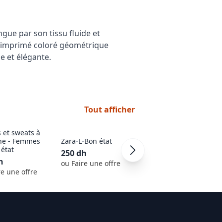
gue par son tissu fluide et 
on imprimé coloré géométrique 
e et élégante.
Tout afficher
 et sweats à
he - Femmes
Zara
-
L
-
Bon état
Zara Home
-
L
-
Bon état
état
250
dh
200
dh
h
ou Faire une offre
ou Faire une offre
re une offre