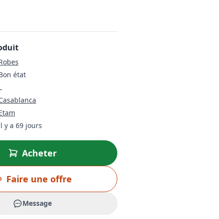
oduit
Robes
Bon état
L
Casablanca
Etam
il y a 69 jours
Acheter
Faire une offre
Message