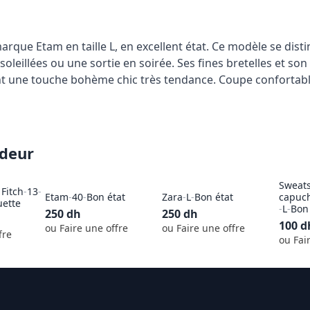
que Etam en taille L, en excellent état. Ce modèle se distin
nsoleillées ou une sortie en soirée. Ses fines bretelles et s
ent une touche bohème chic très tendance. Coupe confortabl
ndeur
Sweats
Fitch
-
13
-
Etam
-
40
-
Bon état
Zara
-
L
-
Bon état
capuc
uette
-
L
-
Bon 
250
dh
250
dh
100
d
ou Faire une offre
ou Faire une offre
fre
ou Fai