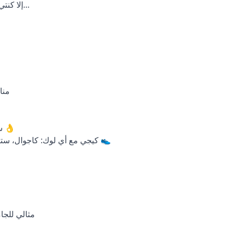


كيجي مع أي لوك: كاجوال،  👟
