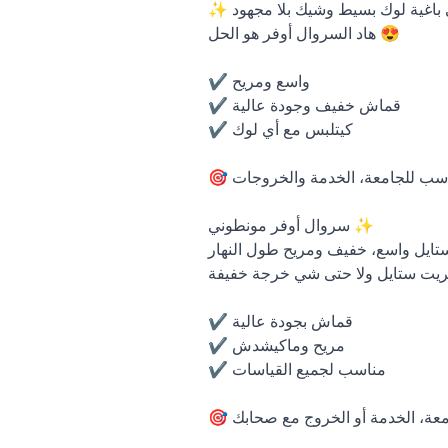
✨ إلا كنتي باغية لوك بسيط وشيك بلا مجهود…

هاد السروال أوفر هو الحل 😍

✔️ واسع ومريح

✔️ قماش خفيف وجودة عالية

✔️ كيتلبس مع أي لوك

🎯 مناسب للجامعة، الخدمة والخروجات

سروال أوفر مونطوني ✨

ستايل واسع، خفيف ومريح طول النهار 👌
ستريت ستايل ولا حتى شي خرجة خفيفة
✔️ قماش بجودة عالية

✔️ مريح وماكيشدش

✔️ مناسب لجميع القياسات

🎯 مثالي للجامعة، الخدمة أو الخروج مع صحابك
