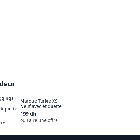
ndeur
ggings -
Marque Turkie
-
XS
-
Neuf avec étiquette
tiquette
199
dh
ou Faire une offre
fre