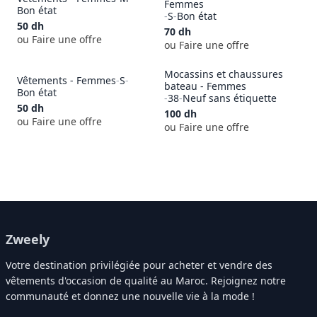
Femmes
Bon état
-
S
-
Bon état
50
dh
70
dh
ou Faire une offre
ou Faire une offre
Mocassins et chaussures
Vêtements - Femmes
-
S
-
bateau - Femmes
Bon état
-
38
-
Neuf sans étiquette
50
dh
100
dh
ou Faire une offre
ou Faire une offre
Zweely
Votre destination privilégiée pour acheter et vendre des
vêtements d'occasion de qualité au Maroc. Rejoignez notre
communauté et donnez une nouvelle vie à la mode !