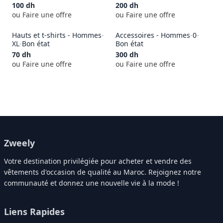
100
dh
200
dh
ou Faire une offre
ou Faire une offre
Hauts et t-shirts - Hommes
-
Accessoires - Hommes
-
0
-
XL
-
Bon état
Bon état
70
dh
300
dh
ou Faire une offre
ou Faire une offre
Zweely
Votre destination privilégiée pour acheter et vendre des
vêtements d'occasion de qualité au Maroc. Rejoignez notre
communauté et donnez une nouvelle vie à la mode !
Liens Rapides