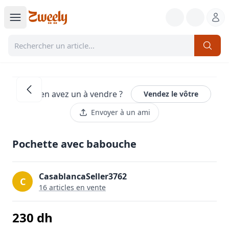
Vous en avez un à vendre ?
Vendez le vôtre
Envoyer à un ami
Pochette avec babouche
CasablancaSeller3762
C
16
article
s
en vente
230
dh