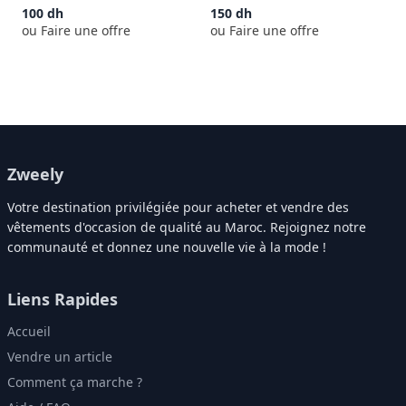
100
dh
150
dh
ou Faire une offre
ou Faire une offre
Zweely
Votre destination privilégiée pour acheter et vendre des
vêtements d'occasion de qualité au Maroc. Rejoignez notre
communauté et donnez une nouvelle vie à la mode !
Liens Rapides
Accueil
Vendre un article
Comment ça marche ?