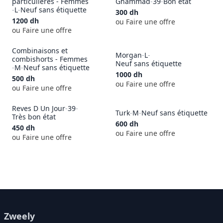
particulières - Femmes
Ghammad
-
39
-
Bon état
-
L
-
Neuf sans étiquette
300
dh
1200
dh
ou Faire une offre
ou Faire une offre
Combinaisons et
Morgan
-
L
-
combishorts - Femmes
Neuf sans étiquette
-
M
-
Neuf sans étiquette
1000
dh
500
dh
ou Faire une offre
ou Faire une offre
Reves D Un Jour
-
39
-
Turk
-
M
-
Neuf sans étiquette
Très bon état
600
dh
450
dh
ou Faire une offre
ou Faire une offre
Zweely