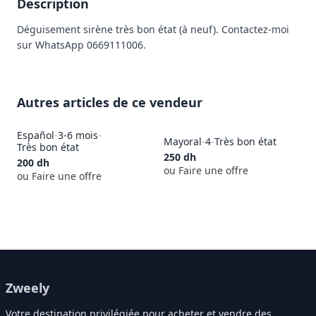
Description
Déguisement sirène très bon état (à neuf). Contactez-moi 
sur WhatsApp 0669111006.
Autres articles de ce vendeur
Español
-
3-6 mois
-
Mayoral
-
4
-
Très bon état
Très bon état
250
dh
200
dh
ou Faire une offre
ou Faire une offre
Zweely
Votre destination privilégiée pour acheter et vendre des