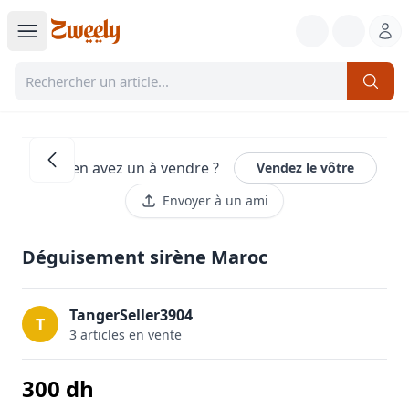
Vous en avez un à vendre ?
Vendez le vôtre
Envoyer à un ami
Déguisement sirène Maroc
TangerSeller3904
T
3
article
s
en vente
300
dh