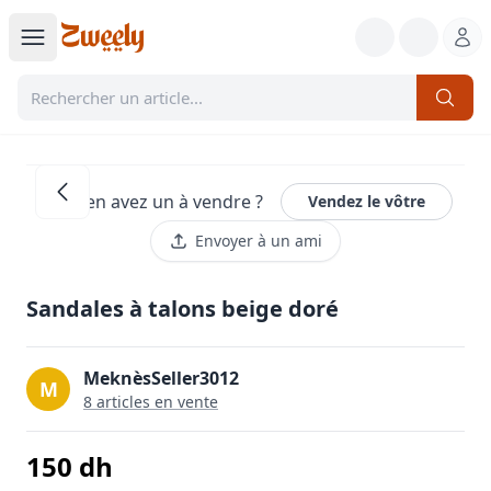
Vous en avez un à vendre ?
Vendez le vôtre
Envoyer à un ami
Sandales à talons beige doré
MeknèsSeller3012
M
8
article
s
en vente
150
dh