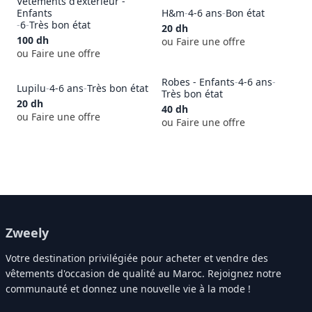
Vêtements d'extérieur -
Enfants
H&m
-
4-6 ans
-
Bon état
-
6
-
Très bon état
20
dh
100
dh
ou Faire une offre
ou Faire une offre
Robes - Enfants
-
4-6 ans
-
Lupilu
-
4-6 ans
-
Très bon état
Très bon état
20
dh
40
dh
ou Faire une offre
ou Faire une offre
Zweely
Votre destination privilégiée pour acheter et vendre des
vêtements d'occasion de qualité au Maroc. Rejoignez notre
communauté et donnez une nouvelle vie à la mode !