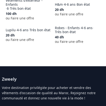
Vêtements d'extérieur -
Enfants
H&m
-
4-6 ans
-
Bon état
-
6
-
Très bon état
20
dh
100
dh
ou Faire une offre
ou Faire une offre
Robes - Enfants
-
4-6 ans
-
Lupilu
-
4-6 ans
-
Très bon état
Très bon état
20
dh
40
dh
ou Faire une offre
ou Faire une offre
Zweely
Votre destination privilégiée pour acheter et vendre des
vêtements d'occasion de qualité au Maroc. Rejoignez notre
communauté et donnez une nouvelle vie à la mode !