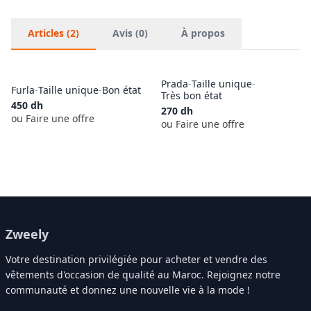
Articles (2)
Avis (0)
À propos
Prada
-
Taille unique
-
Furla
-
Taille unique
-
Bon état
Très bon état
450
dh
270
dh
ou Faire une offre
ou Faire une offre
Zweely
Votre destination privilégiée pour acheter et vendre des
vêtements d'occasion de qualité au Maroc. Rejoignez notre
communauté et donnez une nouvelle vie à la mode !