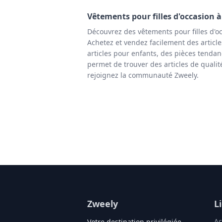
Vêtements pour filles
d'occasion 
Découvrez des vêtements pour filles d'o
Achetez et vendez facilement des article
articles pour enfants, des pièces tendan
permet de trouver des articles de qualit
rejoignez la communauté Zweely.
Zweely
L
Ac
Votre destination privilégiée