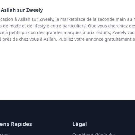
à
Asilah
sur Zweely
ccasion à Asilah sur Zweely, la marketplace de la seconde main au 
s de mode et de lifestyle entre particuliers. Que vous cherchiez de
ce à petits prix ou des grandes marques à prix réduits, Zweely vou
é près de chez vous à Asilah. Publiez votre annonce gratuitement e
iens Rapides
Légal
cueil
Conditions Générales