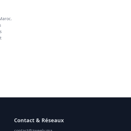
Maroc.
s
s
t
Contact & Réseaux
contact@zweely.ma