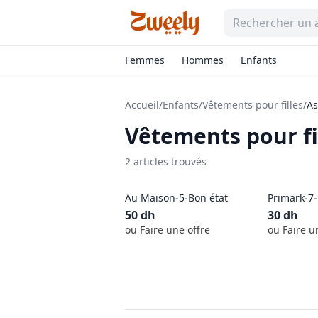
Femmes
Hommes
Enfants
Accueil
/
Enfants
/
Vêtements pour filles
/
As
Vêtements pour fi
2
article
s
trouvé
s
Au Maison
-
5
-
Bon état
Primark
-
7
-
50
dh
30
dh
ou Faire une offre
ou Faire u