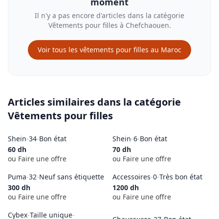
moment
Il n'y a pas encore d'articles dans la catégorie
Vêtements pour filles
à
Chefchaouen
.
Voir tous les
vêtements pour filles
au Maroc
Articles similaires dans la catégorie
Vêtements pour filles
Shein
-
34
-
Bon état
Shein
-
6
-
Bon état
60
dh
70
dh
ou Faire une offre
ou Faire une offre
Puma
-
32
-
Neuf sans étiquette
Accessoires
-
0
-
Très bon état
300
dh
1200
dh
ou Faire une offre
ou Faire une offre
Cybex
-
Taille unique
-