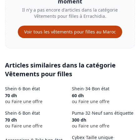
moment
Il n'y a pas encore d'articles dans la catégorie
Vêtements pour filles
à
Errachidia
.
Voir tous les
vêtements pour filles
au Maroc
Articles similaires dans la catégorie
Vêtements pour filles
Shein
-
6
-
Bon état
Shein
-
34
-
Bon état
70
dh
60
dh
ou Faire une offre
ou Faire une offre
Shein
-
6
-
Bon état
Puma
-
32
-
Neuf sans étiquette
70
dh
300
dh
ou Faire une offre
ou Faire une offre
Cybex
-
Taille unique
-