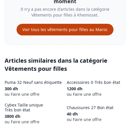
moment
Il n'y a pas encore d'articles dans la catégorie
Vêtements pour filles
à
Khemisset
.
Voir tous les
vêtements pour filles
au Maroc
Articles similaires dans la catégorie
Vêtements pour filles
Puma
-
32
-
Neuf sans étiquette
Accessoires
-
0
-
Très bon état
300
dh
1200
dh
ou Faire une offre
ou Faire une offre
Cybex
-
Taille unique
-
Chaussures
-
27
-
Bon état
Très bon état
40
dh
3800
dh
ou Faire une offre
ou Faire une offre