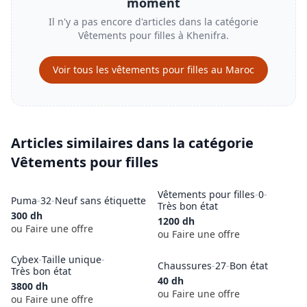
moment
Il n'y a pas encore d'articles dans la catégorie
Vêtements pour filles
à
Khenifra
.
Voir tous les
vêtements pour filles
au Maroc
Articles similaires dans la catégorie
Vêtements pour filles
Vêtements pour filles
-
0
-
Puma
-
32
-
Neuf sans étiquette
Très bon état
300
dh
1200
dh
ou Faire une offre
ou Faire une offre
Cybex
-
Taille unique
-
Chaussures
-
27
-
Bon état
Très bon état
40
dh
3800
dh
ou Faire une offre
ou Faire une offre