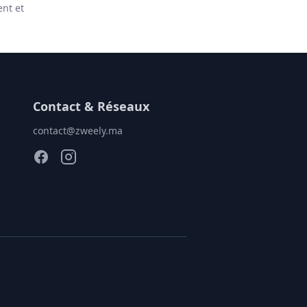
ent et
Contact & Réseaux
contact@zweely.ma