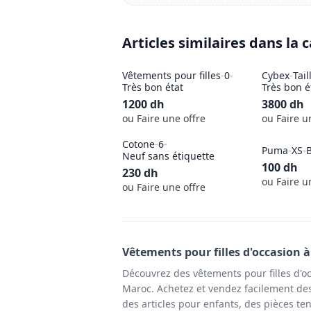
Articles similaires dans la 
Vêtements pour filles
-
0
-
Cybex
-
Tai
Très bon état
Très bon é
1200
dh
3800
dh
ou Faire une offre
ou Faire u
Cotone
-
6
-
Puma
-
XS
-
B
Neuf sans étiquette
100
dh
230
dh
ou Faire u
ou Faire une offre
Vêtements pour filles
d'occasion 
Découvrez des vêtements pour filles d'o
Maroc. Achetez et vendez facilement des 
des articles pour enfants, des pièces te