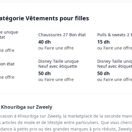
catégorie
Vêtements pour filles
lle unique
-
Chaussures
-
27
-
Bon état
Pulls & sweats
-
2
-
tat
40
dh
15
dh
ou Faire une offre
ou Faire une offr
ne offre
Disney
-
Taille unique
-
Disney
-
Taille uni
on état
Neuf avec étiquette
Neuf avec étique
50
dh
50
dh
ne offre
ou Faire une offre
ou Faire une offr
à
Khouribga
sur Zweely
ccasion à Khouribga sur Zweely, la marketplace de la seconde mai
articles de mode et de lifestyle entre particuliers. Que vous cherc
ndance à petits prix ou des grandes marques à prix réduits, Zweel