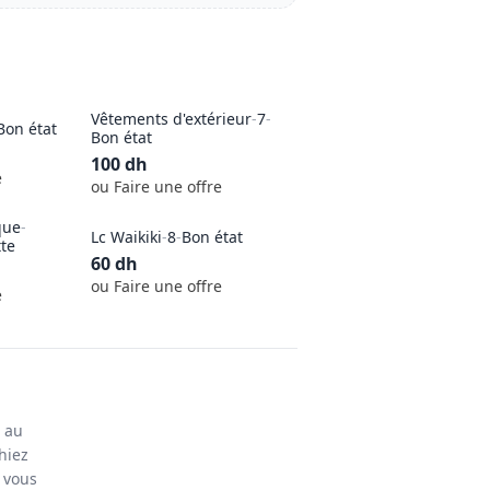
Vêtements d'extérieur
-
7
-
Bon état
Bon état
100
dh
e
ou Faire une offre
que
-
Lc Waikiki
-
8
-
Bon état
tte
60
dh
ou Faire une offre
e
n au
hiez
y vous