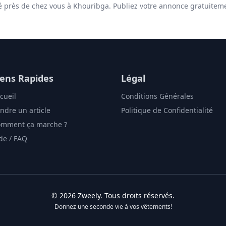
té près de chez vous à Khouribga. Publiez votre annonce gratuitem
iens Rapides
Légal
cueil
Conditions Générales
ndre un article
Politique de Confidentialité
mment ça marche ?
de / FAQ
©
2026
Zweely
. Tous droits réservés.
Donnez une seconde vie à vos vêtements!