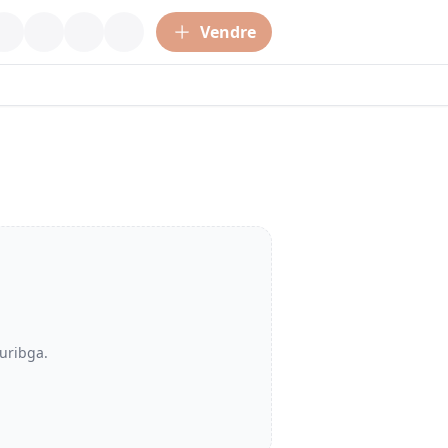
Vendre
uribga
.