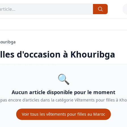
ouribga
lles
d'occasion à
Khouribga
🔍
Aucun article disponible pour le moment
a pas encore d'articles dans la catégorie
Vêtements pour filles
à
Kho
Voir tous les
vêtements pour filles
au Maroc