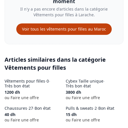
moment
Il n'y a pas encore d'articles dans la catégorie
Vêtements pour filles
à
Larache
.
Voir tous les
vêtements pour filles
au Maroc
Articles similaires dans la catégorie
Vêtements pour filles
Vêtements pour filles
-
0
-
Cybex
-
Taille unique
-
Très bon état
Très bon état
1200
dh
3800
dh
ou Faire une offre
ou Faire une offre
Chaussures
-
27
-
Bon état
Pulls & sweats
-
2
-
Bon état
40
dh
15
dh
ou Faire une offre
ou Faire une offre