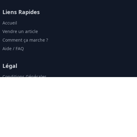
Liens Rapides
Accueil
Vendre un article
Comment ça marche ?
Aide / FAQ
Légal
Conditions Générales
Politique de Confidentialité
Contact & Réseaux
contact@zweely.ma