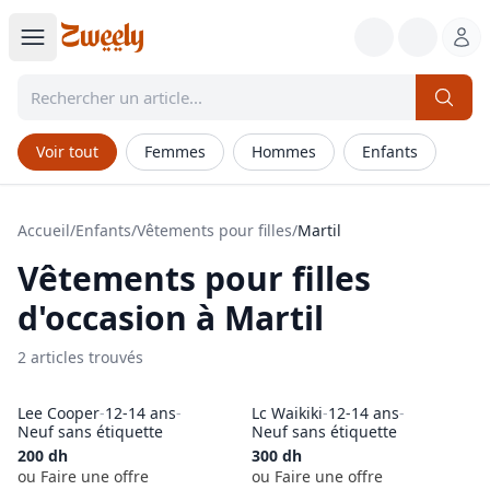
Voir tout
Femmes
Hommes
Enfants
Accueil
/
Enfants
/
Vêtements pour filles
/
Martil
Vêtements pour filles
d'occasion à
Martil
2
article
s
trouvé
s
Lee Cooper
-
12-14 ans
-
Lc Waikiki
-
12-14 ans
-
Neuf sans étiquette
Neuf sans étiquette
200
dh
300
dh
ou Faire une offre
ou Faire une offre