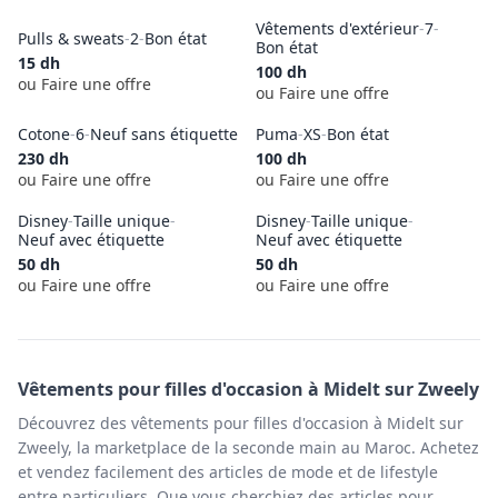
Vêtements d'extérieur
-
7
-
Pulls & sweats
-
2
-
Bon état
Bon état
15
dh
100
dh
ou Faire une offre
ou Faire une offre
Cotone
-
6
-
Neuf sans étiquette
Puma
-
XS
-
Bon état
230
dh
100
dh
ou Faire une offre
ou Faire une offre
Disney
-
Taille unique
-
Disney
-
Taille unique
-
Neuf avec étiquette
Neuf avec étiquette
50
dh
50
dh
ou Faire une offre
ou Faire une offre
Vêtements pour filles
d'occasion à
Midelt
sur Zweely
Découvrez des vêtements pour filles d'occasion à Midelt sur
Zweely, la marketplace de la seconde main au Maroc. Achetez
et vendez facilement des articles de mode et de lifestyle
entre particuliers. Que vous cherchiez des articles pour