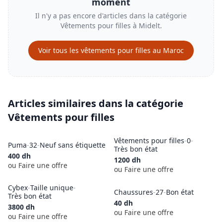
moment
Il n'y a pas encore d'articles dans la catégorie
Vêtements pour filles
à
Midelt
.
Voir tous les
vêtements pour filles
au Maroc
Articles similaires dans la catégorie
Vêtements pour filles
Vêtements pour filles
-
0
-
Puma
-
32
-
Neuf sans étiquette
Très bon état
400
dh
1200
dh
ou Faire une offre
ou Faire une offre
Cybex
-
Taille unique
-
Chaussures
-
27
-
Bon état
Très bon état
40
dh
3800
dh
ou Faire une offre
ou Faire une offre