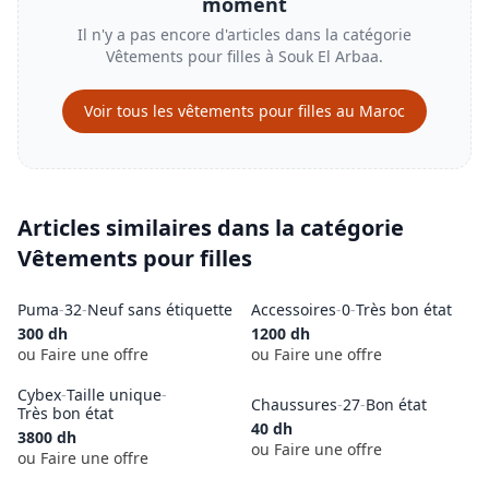
moment
Il n'y a pas encore d'articles dans la catégorie
Vêtements pour filles
à
Souk El Arbaa
.
Voir tous les
vêtements pour filles
au Maroc
Articles similaires dans la catégorie
Vêtements pour filles
Puma
-
32
-
Neuf sans étiquette
Accessoires
-
0
-
Très bon état
300
dh
1200
dh
ou Faire une offre
ou Faire une offre
Cybex
-
Taille unique
-
Chaussures
-
27
-
Bon état
Très bon état
40
dh
3800
dh
ou Faire une offre
ou Faire une offre