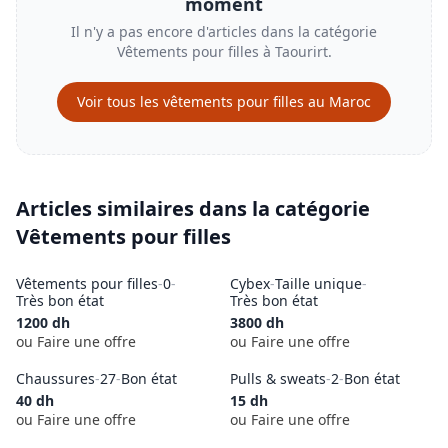
moment
Il n'y a pas encore d'articles dans la catégorie
Vêtements pour filles
à
Taourirt
.
Voir tous les
vêtements pour filles
au Maroc
Articles similaires dans la catégorie
Vêtements pour filles
Vêtements pour filles
-
0
-
Cybex
-
Taille unique
-
Très bon état
Très bon état
1200
dh
3800
dh
ou Faire une offre
ou Faire une offre
Chaussures
-
27
-
Bon état
Pulls & sweats
-
2
-
Bon état
40
dh
15
dh
ou Faire une offre
ou Faire une offre