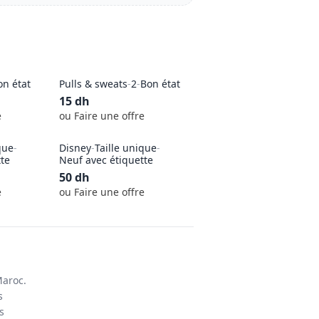
on état
Pulls & sweats
-
2
-
Bon état
15
dh
e
ou Faire une offre
que
-
Disney
-
Taille unique
-
tte
Neuf avec étiquette
50
dh
e
ou Faire une offre
Maroc.
s
s