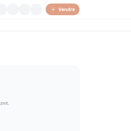
Vendre
iznit
.