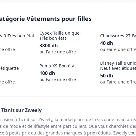
catégorie
Vêtements pour filles
Cybex
-
Taille unique
-
s
-
0
-
Très bon état
Chaussures
-
27
-
B
Très bon état
40
dh
3800
dh
ne offre
ou Faire une offr
ou Faire une offre
Disney
-
Taille uni
Puma
-
XS
-
Bon état
étiquette
Neuf avec étique
100
dh
50
dh
ou Faire une offre
ne offre
ou Faire une offr
à
Tiznit
sur Zweely
ccasion à Tiznit sur Zweely, la marketplace de la seconde main au 
s de mode et de lifestyle entre particuliers. Que vous cherchiez de
ce à petits prix ou des grandes marques à prix réduits, Zweely vou