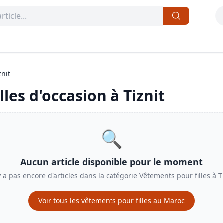
znit
lles
d'occasion à
Tiznit
🔍
Aucun article disponible pour le moment
'y a pas encore d'articles dans la catégorie
Vêtements pour filles
à
T
Voir tous les
vêtements pour filles
au Maroc