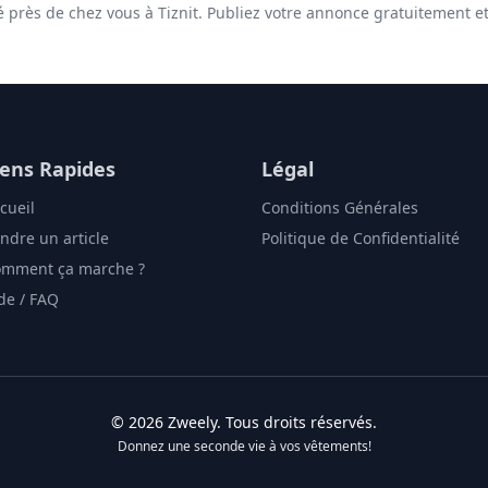
é près de chez vous à Tiznit. Publiez votre annonce gratuitement e
iens Rapides
Légal
cueil
Conditions Générales
ndre un article
Politique de Confidentialité
mment ça marche ?
de / FAQ
©
2026
Zweely
. Tous droits réservés.
Donnez une seconde vie à vos vêtements!