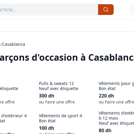
s
/
Casablanca
arçons
d'occasion à
Casablanc
Pulls & sweats
-
12
-
Vêtements pour 
étiquette
Neuf avec étiquette
Bon état
300
dh
220
dh
ne offre
ou Faire une offre
ou Faire une offr
Vêtements d'exté
d'extérieur
-
4
-
Vêtements de sport
-
4
-
6-12 mois
-
tat
Bon état
Neuf avec étique
100
dh
80
dh