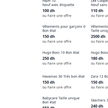
H&m
-
10
-
Lee Coope
Neuf avec étiquette
Neuf sans 
100
dh
110
dh
ou Faire une offre
ou Faire u
Vêtements pour garçons
-
0
-
Vêtements 
Bon état
Taille uni
150
dh
2500
dh
ou Faire une offre
ou Faire u
Hugo Boss
-
10
-
Bon état
Hugo Boss
250
dh
180
dh
ou Faire une offre
ou Faire u
Havainas
-
30
-
Très bon état
Zara
-
12
-
Bo
150
dh
150
dh
ou Faire une offre
ou Faire u
Babycare
-
Taille unique
-
Skechers
-
Bon état
240
dh