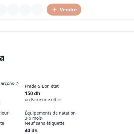
Vendre
a
garçons
-
2
-
Prada
-
S
-
Bon état
150
dh
ou Faire une offre
e
rieur
-
Équipements de natation
-
3-6 mois
-
tte
Neuf sans étiquette
40
dh