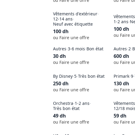
ou Faire une offre
ou Faire u
Vêtements d'extérieur
-
Vêtements 
12-14 ans
-
1-2 ans
-
Ne
Neuf avec étiquette
100
dh
100
dh
ou Faire u
ou Faire une offre
Autres
-
3-6 mois
-
Bon état
Autres
-
2
-
B
30
dh
600
dh
ou Faire une offre
ou Faire u
By Disney
-
5
-
Très bon état
Primark
-
9
-
250
dh
130
dh
ou Faire une offre
ou Faire u
Orchestra
-
1-2 ans
-
Vêtements
Très bon état
12/18 moi
49
dh
59
dh
ou Faire une offre
ou Faire u