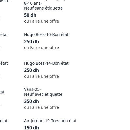
me
-
10
-
8-10 ans
-
Neuf sans étiquette
50
dh
e
ou Faire une offre
état
Hugo Boss
-
10
-
Bon état
250
dh
e
ou Faire une offre
état
Hugo Boss
-
14
-
Bon état
250
dh
e
ou Faire une offre
Vans
-
25
-
tat
Neuf avec étiquette
350
dh
e
ou Faire une offre
état
Air Jordan
-
19
-
Très bon état
150
dh