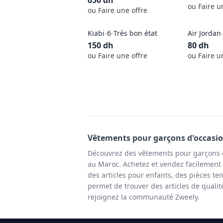
650
dh
ou Faire u
ou Faire une offre
Kiabi
-
6
-
Très bon état
Air Jordan
150
dh
80
dh
ou Faire une offre
ou Faire u
Vêtements pour garçons
d'occasi
Découvrez des vêtements pour garçons d
au Maroc. Achetez et vendez facilement d
des articles pour enfants, des pièces te
permet de trouver des articles de quali
rejoignez la communauté Zweely.