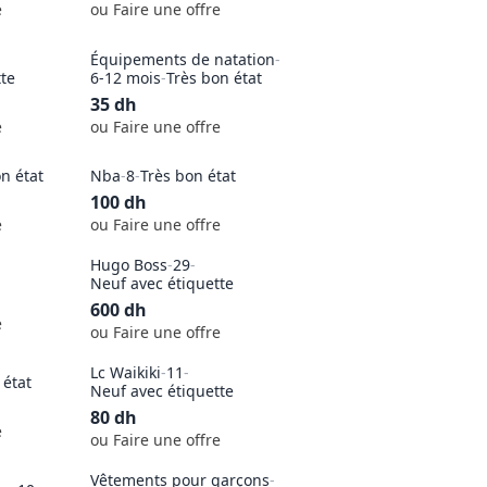
e
ou Faire une offre
Équipements de natation
-
tte
6-12 mois
-
Très bon état
35
dh
e
ou Faire une offre
n état
Nba
-
8
-
Très bon état
100
dh
e
ou Faire une offre
Hugo Boss
-
29
-
Neuf avec étiquette
600
dh
e
ou Faire une offre
Lc Waikiki
-
11
-
 état
Neuf avec étiquette
80
dh
e
ou Faire une offre
Vêtements pour garçons
-