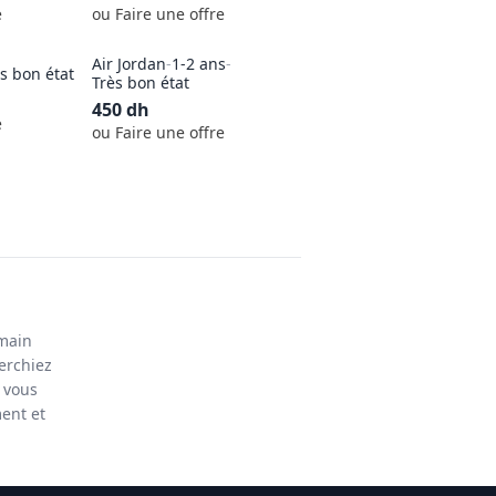
e
ou Faire une offre
Air Jordan
-
1-2 ans
-
s bon état
Très bon état
450
dh
e
ou Faire une offre
 main
erchiez
y vous
ent et