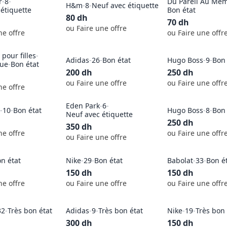
r
-
8
-
Du Pareil Au Mê
H&m
-
8
-
Neuf avec étiquette
étiquette
Bon état
80
dh
70
dh
ou Faire une offre
ne offre
ou Faire une offr
pour filles
-
Adidas
-
26
-
Bon état
Hugo Boss
-
9
-
Bon 
que
-
Bon état
200
dh
250
dh
ou Faire une offre
ou Faire une offr
ne offre
Eden Park
-
6
-
-
10
-
Bon état
Hugo Boss
-
8
-
Bon 
Neuf avec étiquette
250
dh
350
dh
ne offre
ou Faire une offr
ou Faire une offre
n état
Nike
-
29
-
Bon état
Babolat
-
33
-
Bon é
150
dh
150
dh
ne offre
ou Faire une offre
ou Faire une offr
32
-
Très bon état
Adidas
-
9
-
Très bon état
Nike
-
19
-
Très bon 
300
dh
150
dh