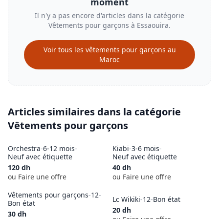
moment
Il n'y a pas encore d'articles dans la catégorie
Vêtements pour garçons
à
Essaouira
.
Voir tous les
vêtements pour garçons
au
Maroc
Articles similaires dans la catégorie
Vêtements pour garçons
Orchestra
-
6-12 mois
-
Kiabi
-
3-6 mois
-
Neuf avec étiquette
Neuf avec étiquette
120
dh
40
dh
ou Faire une offre
ou Faire une offre
Vêtements pour garçons
-
12
-
Lc Wikiki
-
12
-
Bon état
Bon état
20
dh
30
dh