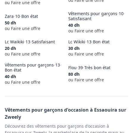
ou Faire une offre
ou Faire une offre
Vêtements pour garçons
-
10
-
Zara
-
10
-
Bon état
Satisfaisant
50
dh
40
dh
ou Faire une offre
ou Faire une offre
Lc Waikiki
-
13
-
Satisfaisant
Lc Wikiki
-
13
-
Bon état
20
dh
30
dh
ou Faire une offre
ou Faire une offre
Vêtements pour garçons
-
13
-
Flou
-
39
-
Très bon état
Bon état
80
dh
40
dh
ou Faire une offre
ou Faire une offre
Vêtements pour garçons
d'occasion à
Essaouira
sur
Zweely
Découvrez des vêtements pour garçons d'occasion à
Essaouira sur Zweely, la marketplace de la seconde main au