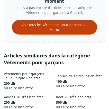
moment
Il n'y a pas encore d'articles dans la catégorie
Vêtements pour garçons
à
Guercif
.
Voir tous les
vêtements pour garçons
au
Maroc
Articles similaires dans la catégorie
Vêtements pour garçons
Vêtements pour garçons
-
Tenues de soirée
-
2
-
Bon état
Taille unique
-
Bon état
100
dh
200
dh
ou Faire une offre
ou Faire une offre
Adidas
-
28
-
Très bon état
Reef
-
29
-
Très bon état
200
dh
300
dh
ou Faire une offre
ou Faire une offre