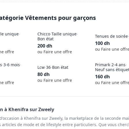
catégorie
Vêtements pour garçons
lle unique
-
Chicco
-
Taille unique
-
Tenues de soirée
Bon état
100
dh
200
dh
ou Faire une offr
ne offre
ou Faire une offre
s
-
3-6 mois
-
Primark
-
2-4 ans
-
Lcw
-
36
-
Bon état
Neuf sans étique
80
dh
160
dh
ou Faire une offre
ne offre
ou Faire une offr
on à
Khenifra
sur Zweely
'occasion à Khenifra sur Zweely, la marketplace de la seconde ma
articles de mode et de lifestyle entre particuliers. Que vous cherc