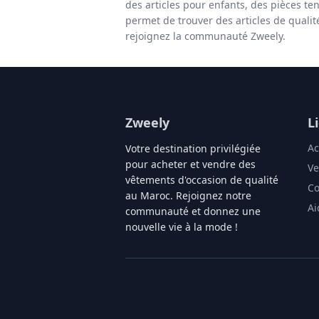
des articles pour enfants, des pièces te
permet de trouver des articles de quali
rejoignez la communauté Zweely.
Zweely
L
Ac
Votre destination privilégiée
pour acheter et vendre des
Ve
vêtements d'occasion de qualité
Co
au Maroc. Rejoignez notre
Ai
communauté et donnez une
nouvelle vie à la mode !