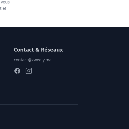
y vous
t et
Contact & Réseaux
contact@zweely.ma