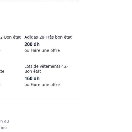
-
2
-
Bon état
Adidas
-
28
-
Très bon état
200
dh
e
ou Faire une offre
Lots de vêtements
-
12
-
tte
Bon état
160
dh
e
ou Faire une offre
in au
hiez