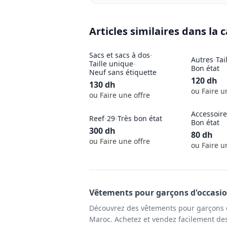
Articles similaires dans la 
Sacs et sacs à dos
-
Autres
-
Tai
Taille unique
-
Bon état
Neuf sans étiquette
120
dh
130
dh
ou Faire u
ou Faire une offre
Accessoire
Reef
-
29
-
Très bon état
Bon état
300
dh
80
dh
ou Faire une offre
ou Faire u
Vêtements pour garçons
d'occasi
Découvrez des vêtements pour garçons d
Maroc. Achetez et vendez facilement des 