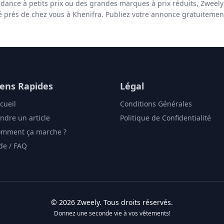
ndance à petits prix ou des grandes marques à prix réduits, Zweel
té près de chez vous à Khenifra. Publiez votre annonce gratuitemen
iens Rapides
Légal
cueil
Conditions Générales
ndre un article
Politique de Confidentialité
mment ça marche ?
de / FAQ
©
2026
Zweely
. Tous droits réservés.
Donnez une seconde vie à vos vêtements!