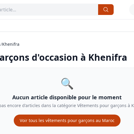
s
/
Khenifra
arçons
d'occasion à
Khenifra
🔍
Aucun article disponible pour le moment
 pas encore d'articles dans la catégorie
Vêtements pour garçons
à
K
Voir tous les
vêtements pour garçons
au Maroc