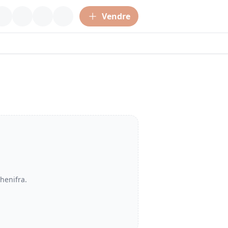
Vendre
henifra
.