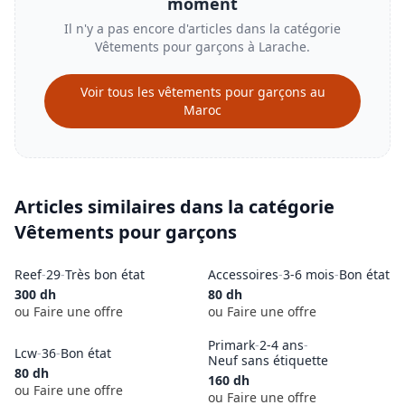
moment
Il n'y a pas encore d'articles dans la catégorie
Vêtements pour garçons
à
Larache
.
Voir tous les
vêtements pour garçons
au
Maroc
Articles similaires dans la catégorie
Vêtements pour garçons
Reef
-
29
-
Très bon état
Accessoires
-
3-6 mois
-
Bon état
300
dh
80
dh
ou Faire une offre
ou Faire une offre
Primark
-
2-4 ans
-
Lcw
-
36
-
Bon état
Neuf sans étiquette
80
dh
160
dh
ou Faire une offre
ou Faire une offre