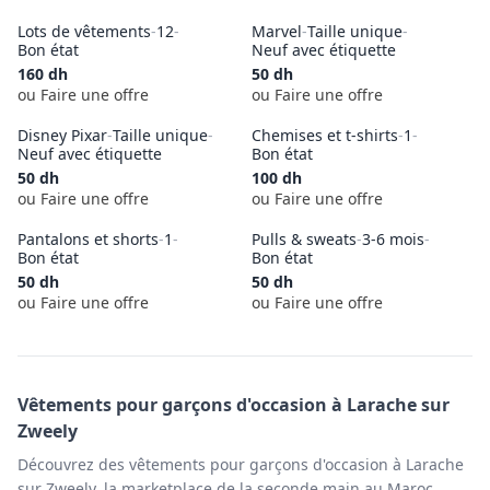
Lots de vêtements
-
12
-
Marvel
-
Taille unique
-
Bon état
Neuf avec étiquette
160
dh
50
dh
ou Faire une offre
ou Faire une offre
Disney Pixar
-
Taille unique
-
Chemises et t-shirts
-
1
-
Neuf avec étiquette
Bon état
50
dh
100
dh
ou Faire une offre
ou Faire une offre
Pantalons et shorts
-
1
-
Pulls & sweats
-
3-6 mois
-
Bon état
Bon état
50
dh
50
dh
ou Faire une offre
ou Faire une offre
Vêtements pour garçons
d'occasion à
Larache
sur
Zweely
Découvrez des vêtements pour garçons d'occasion à Larache
sur Zweely, la marketplace de la seconde main au Maroc.