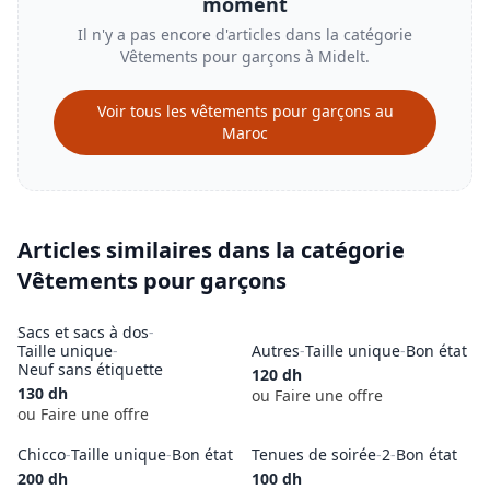
moment
Il n'y a pas encore d'articles dans la catégorie
Vêtements pour garçons
à
Midelt
.
Voir tous les
vêtements pour garçons
au
Maroc
Articles similaires dans la catégorie
Vêtements pour garçons
Sacs et sacs à dos
-
Taille unique
-
Autres
-
Taille unique
-
Bon état
Neuf sans étiquette
120
dh
130
dh
ou Faire une offre
ou Faire une offre
Chicco
-
Taille unique
-
Bon état
Tenues de soirée
-
2
-
Bon état
200
dh
100
dh