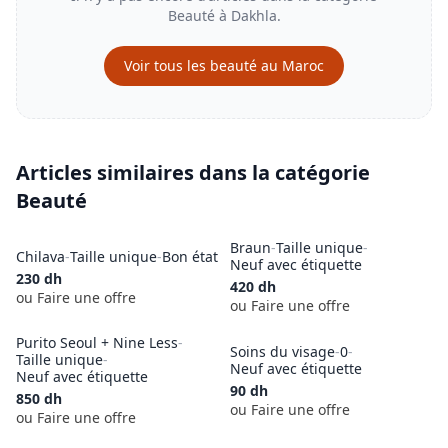
Beauté
à
Dakhla
.
Voir tous les
beauté
au Maroc
Articles similaires dans la catégorie
Beauté
Braun
-
Taille unique
-
Chilava
-
Taille unique
-
Bon état
Neuf avec étiquette
230
dh
420
dh
ou Faire une offre
ou Faire une offre
Purito Seoul + Nine Less
-
Soins du visage
-
0
-
Taille unique
-
Neuf avec étiquette
Neuf avec étiquette
90
dh
850
dh
ou Faire une offre
ou Faire une offre