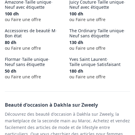
Amazone
-
Taille unique
-
Juicy Couture
-
Taille unique
-
Neuf avec étiquette
Neuf avec étiquette
100
dh
100
dh
ou Faire une offre
ou Faire une offre
Accessoires de beauté
-
M
-
The Ordinary
-
Taille unique
-
Bon état
Neuf sans étiquette
80
dh
130
dh
ou Faire une offre
ou Faire une offre
Flormar
-
Taille unique
-
Yves Saint Laurent
-
Neuf sans étiquette
Taille unique
-
Satisfaisant
50
dh
180
dh
ou Faire une offre
ou Faire une offre
Beauté
d'occasion à
Dakhla
sur Zweely
Découvrez des beauté d'occasion à Dakhla sur Zweely, la
marketplace de la seconde main au Maroc. Achetez et vendez
facilement des articles de mode et de lifestyle entre
particuliers. Que vous cherchiez des articles pour femmes,