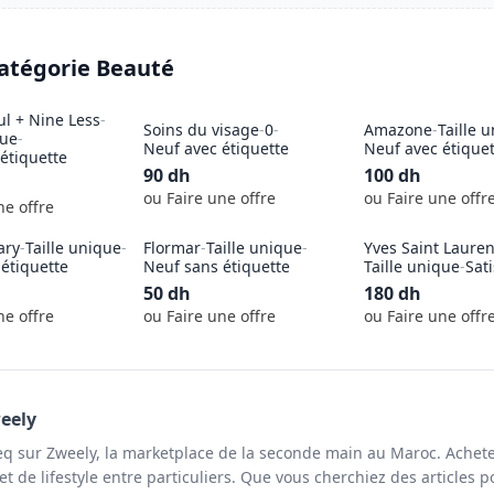
catégorie
Beauté
ul + Nine Less
-
Soins du visage
-
0
-
Amazone
-
Taille 
que
-
Neuf avec étiquette
Neuf avec étique
étiquette
90
dh
100
dh
ou Faire une offre
ou Faire une offr
ne offre
ary
-
Taille unique
-
Flormar
-
Taille unique
-
Yves Saint Lauren
étiquette
Neuf sans étiquette
Taille unique
-
Sat
50
dh
180
dh
ne offre
ou Faire une offre
ou Faire une offr
eely
q sur Zweely, la marketplace de la seconde main au Maroc. Achete
t de lifestyle entre particuliers. Que vous cherchiez des articles p