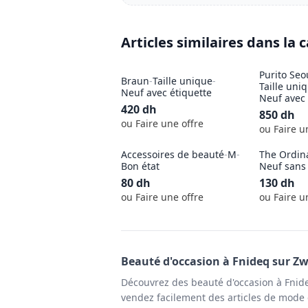
Articles similaires dans la 
Purito Seo
Braun
-
Taille unique
-
Taille uni
Neuf avec étiquette
Neuf avec 
420
dh
850
dh
ou Faire une offre
ou Faire u
Accessoires de beauté
-
M
-
The Ordin
Bon état
Neuf sans 
80
dh
130
dh
ou Faire une offre
ou Faire u
Beauté
d'occasion à
Fnideq
sur Zw
Découvrez des beauté d'occasion à Fnide
vendez facilement des articles de mode e