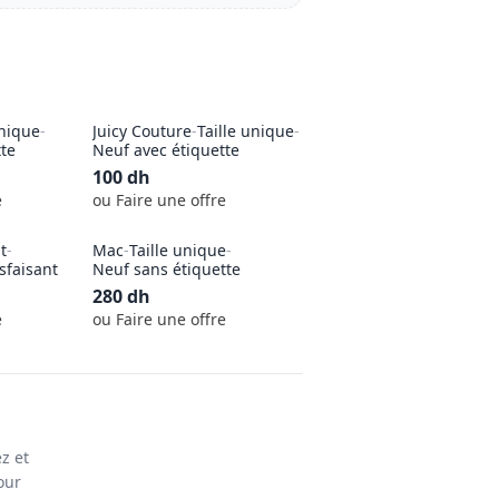
unique
-
Juicy Couture
-
Taille unique
-
tte
Neuf avec étiquette
100
dh
e
ou Faire une offre
t
-
Mac
-
Taille unique
-
isfaisant
Neuf sans étiquette
280
dh
e
ou Faire une offre
z et
our