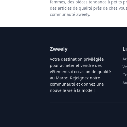
femmes, des pièces tendance à petits pr
des articles de qualité près de chez vou
communauté Zweely.
Zweely
L
Ac
Votre destination privilégiée
pour acheter et vendre des
Ve
vêtements d'occasion de qualité
Co
au Maroc. Rejoignez notre
Ai
communauté et donnez une
nouvelle vie à la mode !