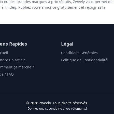
ix ou des grandes marques à prix réduits, Zweely vous permet de 
s à Fnideq. Publiez votre annonce gratuitement et rejoignez la
iens Rapides
Légal
cueil
Conditions Générales
ndre un article
Politique de Confidentialité
mment ça marche ?
de / FAQ
©
2026
Zweely
. Tous droits réservés.
Donnez une seconde vie à vos vêtements!