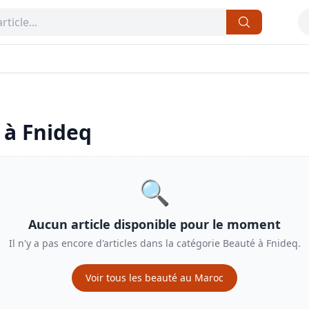
 à
Fnideq
🔍
Aucun article disponible pour le moment
Il n'y a pas encore d'articles dans la catégorie
Beauté
à
Fnideq
.
Voir tous les
beauté
au Maroc