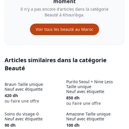
moment
Il n'y a pas encore d'articles dans la catégorie
Beauté
à
Khouribga
.
Voir tous les
beauté
au Maroc
Articles similaires dans la catégorie
Beauté
Purito Seoul + Nine Less
-
Braun
-
Taille unique
-
Taille unique
-
Neuf avec étiquette
Neuf avec étiquette
420
dh
850
dh
ou Faire une offre
ou Faire une offre
Soins du visage
-
0
-
Amazone
-
Taille unique
-
Neuf avec étiquette
Neuf avec étiquette
90
dh
100
dh