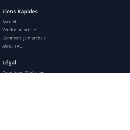
Liens Rapides
Accueil
Vendre un article
Comment ça marche ?
Aide / FAQ
Légal
Conditions Générales
Politique de Confidentialité
Contact & Réseaux
contact@zweely.ma