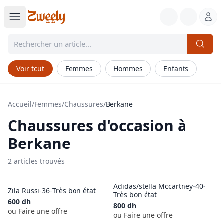
Voir tout
Femmes
Hommes
Enfants
Accueil
/
Femmes
/
Chaussures
/
Berkane
Chaussures
d'occasion à
Berkane
2
article
s
trouvé
s
Adidas/stella Mccartney
-
40
-
Zila Russi
-
36
-
Très bon état
Très bon état
600
dh
800
dh
ou Faire une offre
ou Faire une offre