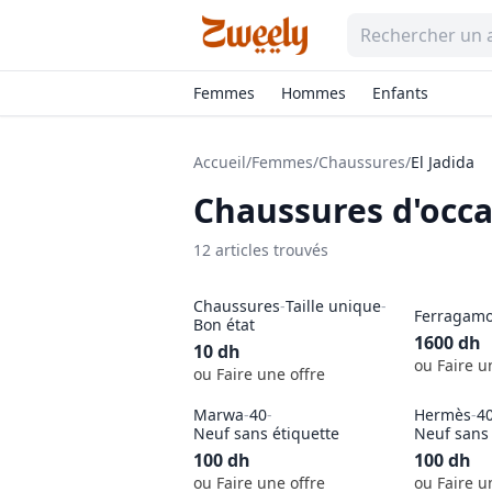
Femmes
Hommes
Enfants
Accueil
/
Femmes
/
Chaussures
/
El Jadida
Chaussures
d'occa
12
article
s
trouvé
s
Chaussures
-
Taille unique
-
Ferragam
Bon état
1600
dh
10
dh
ou Faire u
ou Faire une offre
Marwa
-
40
-
Hermès
-
4
Neuf sans étiquette
Neuf sans 
100
dh
100
dh
ou Faire une offre
ou Faire u