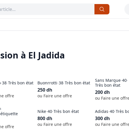
sion à
El Jadida
Sans Marque
-
40
-
o
-
38
-
Très bon état
Buonrrotti
-
38
-
Très bon état
Très bon état
250
dh
200
dh
ne offre
ou Faire une offre
ou Faire une offr
0
-
Nike
-
40
-
Très bon état
Adidas
-
40
-
Très b
étiquette
800
dh
300
dh
ou Faire une offre
ou Faire une offr
ne offre