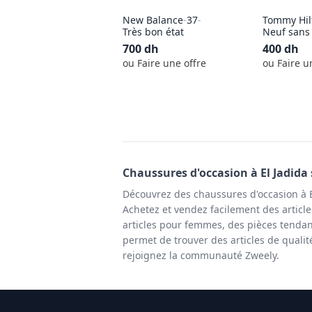
New Balance
-
37
-
Tommy Hil
Très bon état
Neuf sans 
700
dh
400
dh
ou Faire une offre
ou Faire u
Chaussures
d'occasion à
El Jadida
Découvrez des chaussures d'occasion à E
Achetez et vendez facilement des article
articles pour femmes, des pièces tendan
permet de trouver des articles de qualit
rejoignez la communauté Zweely.