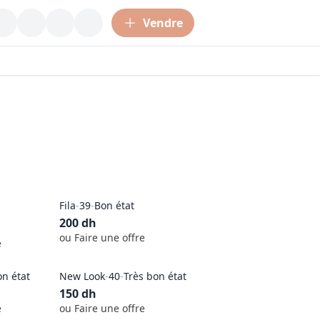
Vendre
Fila
-
39
-
Bon état
200
dh
ou Faire une offre
e
on état
New Look
-
40
-
Très bon état
150
dh
e
ou Faire une offre