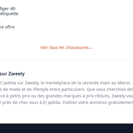
figer
-
40
-
étiquette
ne offre
Voir tous les
chaussures
→
sur Zweely
l Jadida sur Zweely, la marketplace de la seconde main au Maroc.
s de mode et de lifestyle entre particuliers. Que vous cherchiez de
ce à petits prix ou des grandes marques à prix réduits, Zweely vo
é près de chez vous à El Jadida. Publiez votre annonce gratuitemen