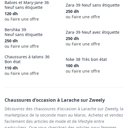
Babies et Mary-Jane
-
36
-
Zara
-
39
-
Neuf sans étiquette
Neuf sans étiquette
250
dh
120
dh
ou Faire une offre
ou Faire une offre
Bershka
-
39
-
Zara
-
39
-
Neuf avec étiquette
Neuf sans étiquette
250
dh
250
dh
ou Faire une offre
ou Faire une offre
Chaussures à talons
-
36
-
Nike
-
38
-
Très bon état
Bon état
100
dh
110
dh
ou Faire une offre
ou Faire une offre
Chaussures
d'occasion à
Larache
sur Zweely
Découvrez des chaussures d'occasion à Larache sur Zweely, la
marketplace de la seconde main au Maroc. Achetez et vendez
facilement des articles de mode et de lifestyle entre
particuliers. Que vous cherchiez des articles pour femmes,