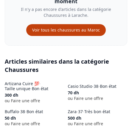
moment
Il n'y a pas encore d'articles dans la catégorie
Chaussures
à
Larache
.
Voir tous les
chaussures
au Maroc
Articles similaires dans la catégorie
Chaussures
Artizana Cuire 💯
-
Casio Studio
-
38
-
Bon état
Taille unique
-
Bon état
70
dh
300
dh
ou Faire une offre
ou Faire une offre
VENDU
Buffalo
-
38
-
Bon état
Zara
-
37
-
Très bon état
50
dh
500
dh
ou Faire une offre
ou Faire une offre