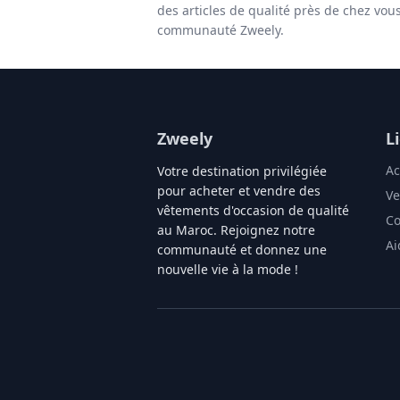
des articles de qualité près de chez vou
communauté Zweely.
Zweely
L
Ac
Votre destination privilégiée
pour acheter et vendre des
Ve
vêtements d'occasion de qualité
Co
au Maroc. Rejoignez notre
Ai
communauté et donnez une
nouvelle vie à la mode !