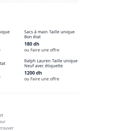
nique
-
Sacs à main
-
Taille unique
-
Bon état
180
dh
e
ou Faire une offre
Ralph Lauren
-
Taille unique
-
tat
Neuf avec étiquette
1200
dh
e
ou Faire une offre
et
our
trouver