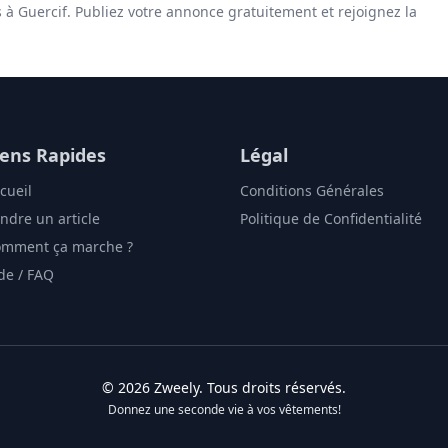
s à Guercif. Publiez votre annonce gratuitement et rejoignez la
iens Rapides
Légal
cueil
Conditions Générales
ndre un article
Politique de Confidentialité
mment ça marche ?
de / FAQ
©
2026
Zweely
. Tous droits réservés.
Donnez une seconde vie à vos vêtements!