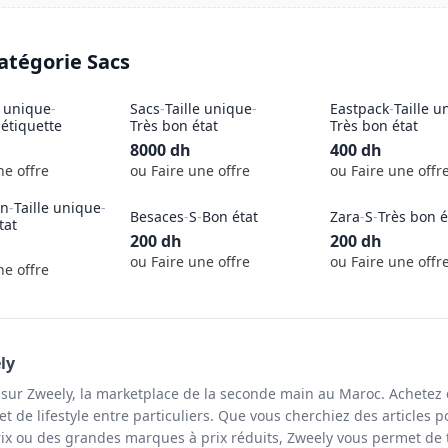
catégorie
Sacs
e unique
-
Sacs
-
Taille unique
-
Eastpack
-
Taille u
étiquette
Très bon état
Très bon état
8000
dh
400
dh
ne offre
ou Faire une offre
ou Faire une offr
in
-
Taille unique
-
Besaces
-
S
-
Bon état
Zara
-
S
-
Très bon é
tat
200
dh
200
dh
ou Faire une offre
ou Faire une offr
ne offre
ly
 sur Zweely, la marketplace de la seconde main au Maroc. Achetez 
t de lifestyle entre particuliers. Que vous cherchiez des articles p
ix ou des grandes marques à prix réduits, Zweely vous permet de 