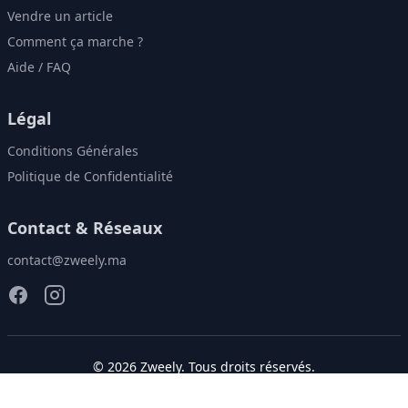
Vendre un article
Comment ça marche ?
Aide / FAQ
Légal
Conditions Générales
Politique de Confidentialité
Contact & Réseaux
contact@zweely.ma
©
2026
Zweely
. Tous droits réservés.
Donnez une seconde vie à vos vêtements!