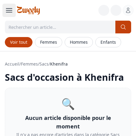
Voir tout
Femmes
Hommes
Enfants
Accueil
/
Femmes
/
Sacs
/
Khenifra
Sacs
d'occasion à
Khenifra
🔍
Aucun article disponible pour le
moment
Il n'y a pas encore d'articles dans la catégorie
Sacs