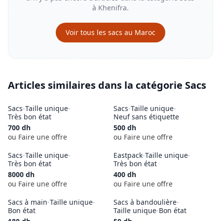
à
Khenifra
.
Voir tous les
sacs
au Maroc
Articles similaires dans la catégorie
Sacs
Sacs
-
Taille unique
-
Sacs
-
Taille unique
-
Très bon état
Neuf sans étiquette
700
dh
500
dh
ou Faire une offre
ou Faire une offre
Sacs
-
Taille unique
-
Eastpack
-
Taille unique
-
Très bon état
Très bon état
8000
dh
400
dh
ou Faire une offre
ou Faire une offre
Sacs à main
-
Taille unique
-
Sacs à bandoulière
-
Bon état
Taille unique
-
Bon état