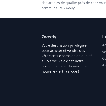
des articles de qualité près de chez vou
communauté Zweely.
Zweely
L
Ac
Votre destination privilégiée
pour acheter et vendre des
Ve
vêtements d'occasion de qualité
Co
au Maroc. Rejoignez notre
Ai
communauté et donnez une
nouvelle vie à la mode !