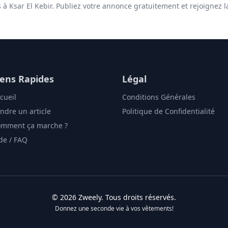
s à Ksar El Kebir. Publiez votre annonce gratuitement et rejoignez l
iens Rapides
Légal
cueil
Conditions Générales
ndre un article
Politique de Confidentialité
mment ça marche ?
de / FAQ
©
2026
Zweely
. Tous droits réservés.
Donnez une seconde vie à vos vêtements!