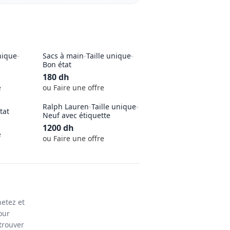
nique
-
Sacs à main
-
Taille unique
-
Bon état
180
dh
e
ou Faire une offre
Ralph Lauren
-
Taille unique
-
tat
Neuf avec étiquette
1200
dh
e
ou Faire une offre
etez et
our
trouver