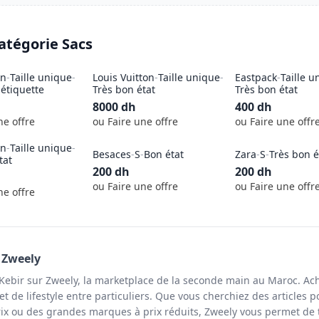
catégorie
Sacs
in
-
Taille unique
-
Louis Vuitton
-
Taille unique
-
Eastpack
-
Taille u
étiquette
Très bon état
Très bon état
8000
dh
400
dh
ne offre
ou Faire une offre
ou Faire une offr
in
-
Taille unique
-
Besaces
-
S
-
Bon état
Zara
-
S
-
Très bon é
tat
200
dh
200
dh
ou Faire une offre
ou Faire une offr
ne offre
 Zweely
 Kebir sur Zweely, la marketplace de la seconde main au Maroc. Ach
t de lifestyle entre particuliers. Que vous cherchiez des articles p
ix ou des grandes marques à prix réduits, Zweely vous permet de 