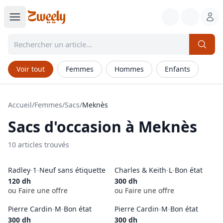
Voir tout
Femmes
Hommes
Enfants
Accueil
/
Femmes
/
Sacs
/
Meknès
Sacs
d'occasion à
Meknès
10
article
s
trouvé
s
Radley
-
1
-
Neuf sans étiquette
Charles & Keith
-
L
-
Bon état
120
dh
300
dh
ou Faire une offre
ou Faire une offre
Pierre Cardin
-
M
-
Bon état
Pierre Cardin
-
M
-
Bon état
300
dh
300
dh