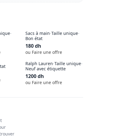
nique
-
Sacs à main
-
Taille unique
-
Bon état
180
dh
e
ou Faire une offre
Ralph Lauren
-
Taille unique
-
tat
Neuf avec étiquette
1200
dh
e
ou Faire une offre
t
our
trouver