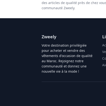
des articles de qualité près de chez vou
communauté Zweely.
Zweely
L
Ac
Votre destination privilégiée
pour acheter et vendre des
Ve
vêtements d'occasion de qualité
Co
au Maroc. Rejoignez notre
Ai
communauté et donnez une
nouvelle vie à la mode !