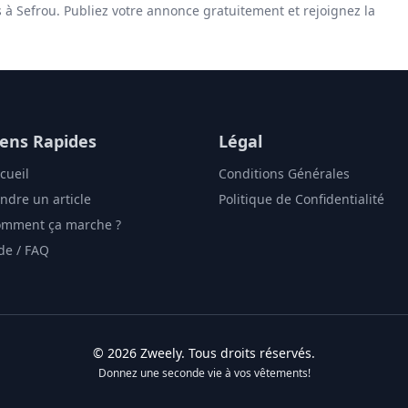
s à Sefrou. Publiez votre annonce gratuitement et rejoignez la
iens Rapides
Légal
cueil
Conditions Générales
ndre un article
Politique de Confidentialité
mment ça marche ?
de / FAQ
©
2026
Zweely
. Tous droits réservés.
Donnez une seconde vie à vos vêtements!