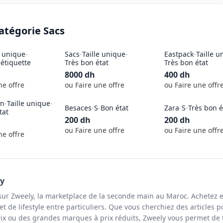
catégorie
Sacs
e unique
-
Sacs
-
Taille unique
-
Eastpack
-
Taille u
étiquette
Très bon état
Très bon état
8000
dh
400
dh
ne offre
ou Faire une offre
ou Faire une offr
in
-
Taille unique
-
Besaces
-
S
-
Bon état
Zara
-
S
-
Très bon é
tat
200
dh
200
dh
ou Faire une offre
ou Faire une offr
ne offre
ly
sur Zweely, la marketplace de la seconde main au Maroc. Achetez e
t de lifestyle entre particuliers. Que vous cherchiez des articles p
ix ou des grandes marques à prix réduits, Zweely vous permet de 