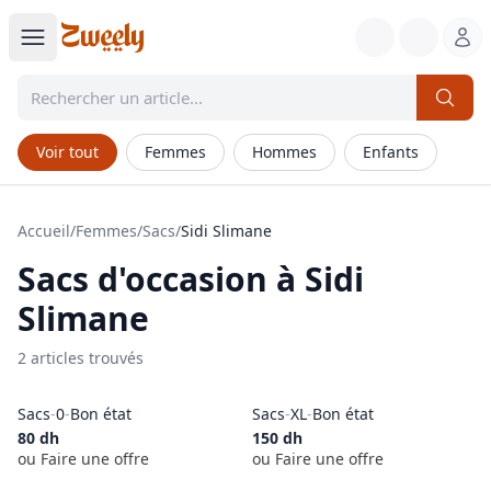
Voir tout
Femmes
Hommes
Enfants
Accueil
/
Femmes
/
Sacs
/
Sidi Slimane
Sacs
d'occasion à
Sidi
Slimane
2
article
s
trouvé
s
Sacs
-
0
-
Bon état
Sacs
-
XL
-
Bon état
80
dh
150
dh
ou Faire une offre
ou Faire une offre