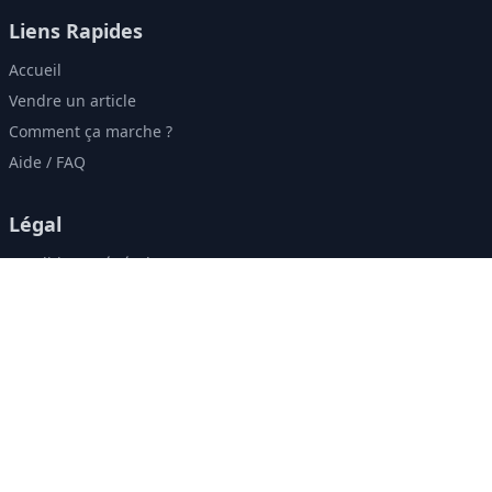
Liens Rapides
Accueil
Vendre un article
Comment ça marche ?
Aide / FAQ
Légal
Conditions Générales
Politique de Confidentialité
Contact & Réseaux
contact@zweely.ma