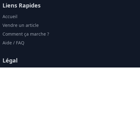
Liens Rapides
Accueil
Vendre un article
Comment ça marche ?
Aide / FAQ
Légal
Conditions Générales
Politique de Confidentialité
Contact & Réseaux
contact@zweely.ma