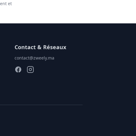
ent et
Contact & Réseaux
contact@zweely.ma