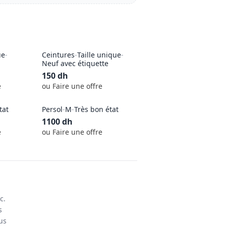
ue
-
Ceintures
-
Taille unique
-
Neuf avec étiquette
150
dh
e
ou Faire une offre
tat
Persol
-
M
-
Très bon état
1100
dh
e
ou Faire une offre
c.
s
us