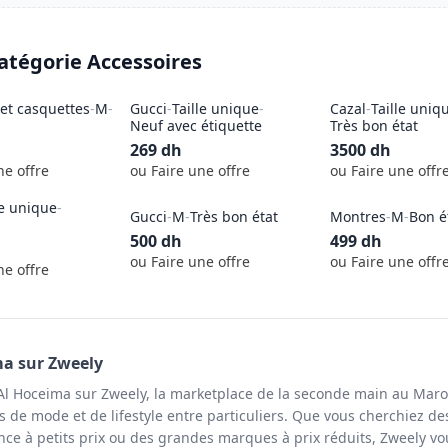
catégorie
Accessoires
et casquettes
-
M
-
Gucci
-
Taille unique
-
Cazal
-
Taille uniq
Neuf avec étiquette
Très bon état
269
dh
3500
dh
ne offre
ou Faire une offre
ou Faire une offr
le unique
-
Gucci
-
M
-
Très bon état
Montres
-
M
-
Bon é
500
dh
499
dh
ou Faire une offre
ou Faire une offr
ne offre
ma
sur Zweely
Al Hoceima sur Zweely, la marketplace de la seconde main au Maro
s de mode et de lifestyle entre particuliers. Que vous cherchiez de
ce à petits prix ou des grandes marques à prix réduits, Zweely vo