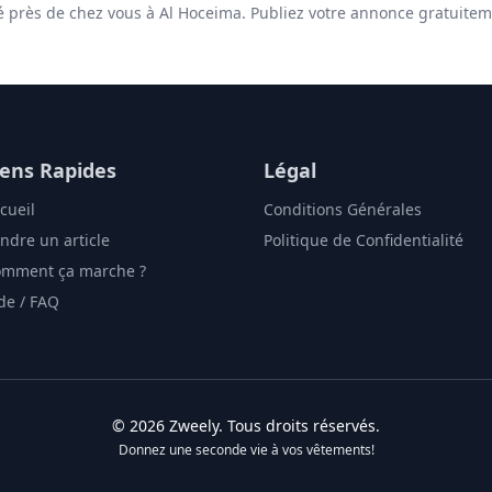
té près de chez vous à Al Hoceima. Publiez votre annonce gratuitem
iens Rapides
Légal
cueil
Conditions Générales
ndre un article
Politique de Confidentialité
mment ça marche ?
de / FAQ
©
2026
Zweely
. Tous droits réservés.
Donnez une seconde vie à vos vêtements!