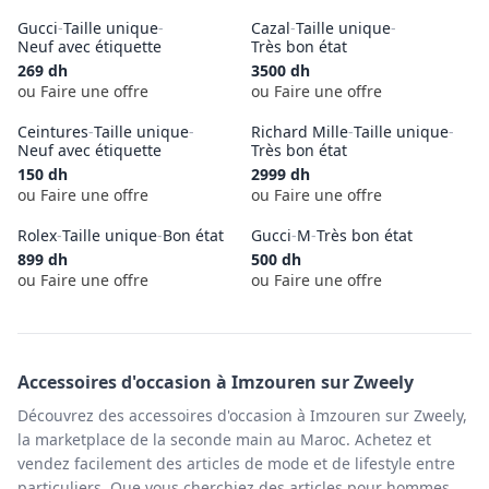
Gucci
-
Taille unique
-
Cazal
-
Taille unique
-
Neuf avec étiquette
Très bon état
269
dh
3500
dh
ou Faire une offre
ou Faire une offre
Ceintures
-
Taille unique
-
Richard Mille
-
Taille unique
-
Neuf avec étiquette
Très bon état
150
dh
2999
dh
ou Faire une offre
ou Faire une offre
Rolex
-
Taille unique
-
Bon état
Gucci
-
M
-
Très bon état
899
dh
500
dh
ou Faire une offre
ou Faire une offre
Accessoires
d'occasion à
Imzouren
sur Zweely
Découvrez des accessoires d'occasion à Imzouren sur Zweely,
la marketplace de la seconde main au Maroc. Achetez et
vendez facilement des articles de mode et de lifestyle entre
particuliers. Que vous cherchiez des articles pour hommes,