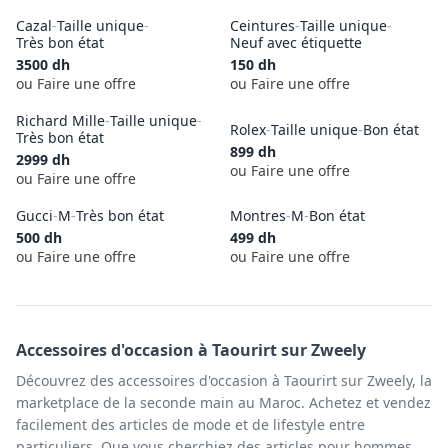
Cazal
-
Taille unique
-
Ceintures
-
Taille unique
-
Très bon état
Neuf avec étiquette
3500
dh
150
dh
ou Faire une offre
ou Faire une offre
Richard Mille
-
Taille unique
-
Rolex
-
Taille unique
-
Bon état
Très bon état
899
dh
2999
dh
ou Faire une offre
ou Faire une offre
Gucci
-
M
-
Très bon état
Montres
-
M
-
Bon état
500
dh
499
dh
ou Faire une offre
ou Faire une offre
Accessoires
d'occasion à
Taourirt
sur Zweely
Découvrez des accessoires d'occasion à Taourirt sur Zweely, la
marketplace de la seconde main au Maroc. Achetez et vendez
facilement des articles de mode et de lifestyle entre
particuliers. Que vous cherchiez des articles pour hommes,