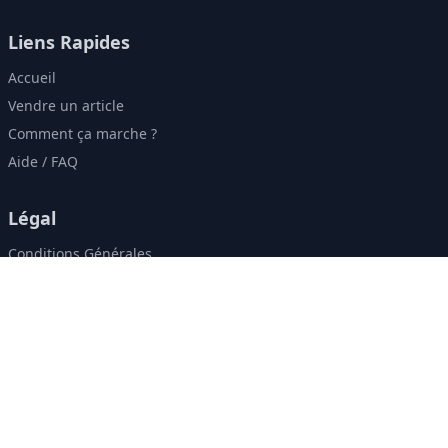
Liens Rapides
Accueil
Vendre un article
Comment ça marche ?
Aide / FAQ
Légal
Conditions Générales
Politique de Confidentialité
Contact & Réseaux
contact@zweely.ma