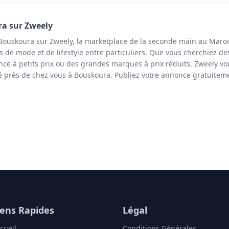
ra
sur Zweely
Bouskoura sur Zweely, la marketplace de la seconde main au Maroc
s de mode et de lifestyle entre particuliers. Que vous cherchiez de
ce à petits prix ou des grandes marques à prix réduits, Zweely vo
té près de chez vous à Bouskoura. Publiez votre annonce gratuitem
iens Rapides
Légal
cueil
Conditions Générales