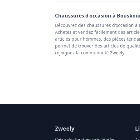
Chaussures
d'occasion à
Bouskou
Découvrez des chaussures d'occasion à 
Achetez et vendez facilement des article
articles pour hommes, des pièces tendan
permet de trouver des articles de quali
rejoignez la communauté Zweely.
Zweely
L
Ac
Votre destination privilégiée