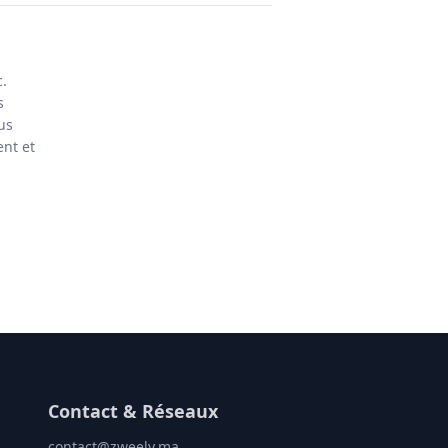
.
s
us
ent et
Contact & Réseaux
contact@zweely.ma