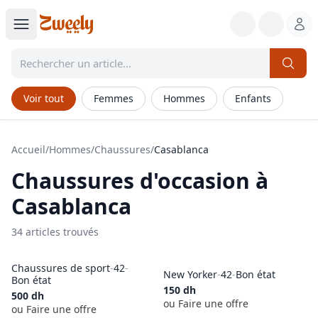
Voir tout
Femmes
Hommes
Enfants
Accueil
/
Hommes
/
Chaussures
/
Casablanca
Chaussures
d'occasion à
Casablanca
34
article
s
trouvé
s
Chaussures de sport
-
42
-
New Yorker
-
42
-
Bon état
Bon état
150
dh
500
dh
ou Faire une offre
ou Faire une offre