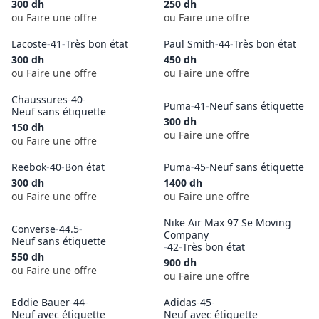
300
dh
250
dh
ou Faire une offre
ou Faire une offre
Lacoste
-
41
-
Très bon état
Paul Smith
-
44
-
Très bon état
300
dh
450
dh
ou Faire une offre
ou Faire une offre
Chaussures
-
40
-
Puma
-
41
-
Neuf sans étiquette
Neuf sans étiquette
300
dh
150
dh
ou Faire une offre
ou Faire une offre
Reebok
-
40
-
Bon état
Puma
-
45
-
Neuf sans étiquette
300
dh
1400
dh
ou Faire une offre
ou Faire une offre
Nike Air Max 97 Se Moving
Converse
-
44.5
-
Company
Neuf sans étiquette
-
42
-
Très bon état
550
dh
900
dh
ou Faire une offre
ou Faire une offre
Eddie Bauer
-
44
-
Adidas
-
45
-
Neuf avec étiquette
Neuf avec étiquette