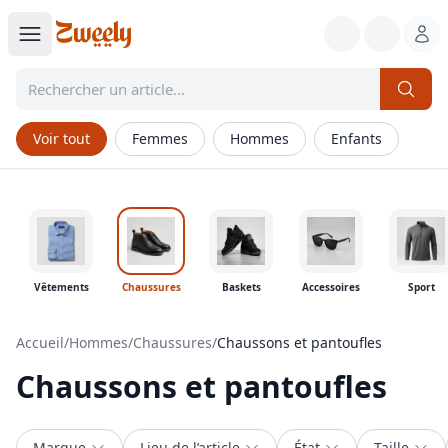
Voir tout
Femmes
Hommes
Enfants
Vêtements
Chaussures
Baskets
Accessoires
Sport
Accueil
/
Hommes
/
Chaussures
/
Chaussons et pantoufles
Chaussons et pantoufles
Marque
Lieu de l’article
État
Taille