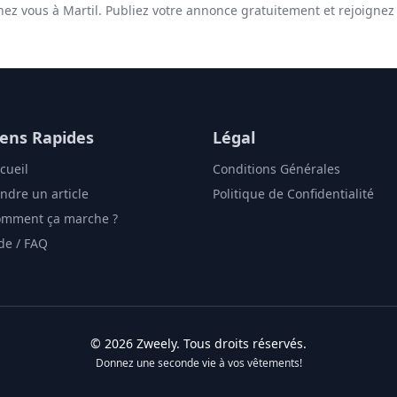
chez vous à Martil. Publiez votre annonce gratuitement et rejoignez 
iens Rapides
Légal
cueil
Conditions Générales
ndre un article
Politique de Confidentialité
mment ça marche ?
de / FAQ
©
2026
Zweely
. Tous droits réservés.
Donnez une seconde vie à vos vêtements!