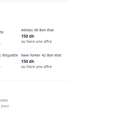
Adidas
-
40
-
Bon état
tte
150
dh
ou Faire une offre
e
c étiquette
New Yorker
-
42
-
Bon état
150
dh
e
ou Faire une offre
hetez
s pour