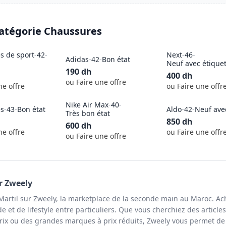
catégorie
Chaussures
s de sport
-
42
-
Next
-
46
-
Adidas
-
42
-
Bon état
Neuf avec étique
190
dh
400
dh
ou Faire une offre
ne offre
ou Faire une offr
Nike Air Max
-
40
-
s
-
43
-
Bon état
Aldo
-
42
-
Neuf ave
Très bon état
850
dh
600
dh
ne offre
ou Faire une offr
ou Faire une offre
r Zweely
artil sur Zweely, la marketplace de la seconde main au Maroc. Ac
 et de lifestyle entre particuliers. Que vous cherchiez des article
rix ou des grandes marques à prix réduits, Zweely vous permet de